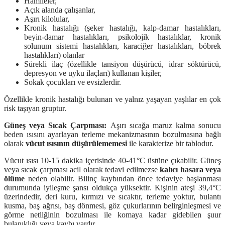
Hamileler,
Açık alanda çalışanlar,
Aşırı kilolular,
Kronik hastalığı (şeker hastalığı, kalp-damar hastalıkları,
beyin-damar hastalıkları, psikolojik hastalıklar, kronik
solunum sistemi hastalıkları, karaciğer hastalıkları, böbrek
hastalıkları) olanlar
Sürekli ilaç (özellikle tansiyon düşürücü, idrar söktürücü,
depresyon ve uyku ilaçları) kullanan kişiler,
Sokak çocukları ve evsizlerdir.
Özellikle kronik hastalığı bulunan ve yalnız yaşayan yaşlılar en çok
risk taşıyan gruptur.
Güneş veya Sıcak Çarpması:
Aşırı sıcağa maruz kalma sonucu
beden ısısını ayarlayan terleme mekanizmasının bozulmasına bağlı
olarak
vücut ısısının düşürülememesi
ile karakterize bir tablodur.
Vücut ısısı 10-15 dakika içerisinde 40-41°C üstüne çıkabilir. Güneş
veya sıcak çarpması acil olarak tedavi edilmezse
kalıcı hasara veya
ölüme
neden olabilir. Bilinç kaybından önce tedaviye başlanması
durumunda iyileşme şansı oldukça yüksektir. Kişinin ateşi 39,4°C
üzerindedir, deri kuru, kırmızı ve sıcaktır, terleme yoktur, bulantı
kusma, baş ağrısı, baş dönmesi, göz çukurlarının belirginleşmesi ve
görme netliğinin bozulması ile komaya kadar gidebilen şuur
bulanıklığı veya kaybı vardır.