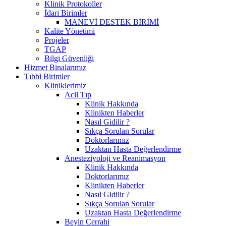
Klinik Protokoller
İdari Birimler
MANEVİ DESTEK BİRİMİ
Kalite Yönetimi
Projeler
TGAP
Bilgi Güvenliği
Hizmet Binalarımız
Tıbbi Birimler
Kliniklerimiz
Acil Tıp
Klinik Hakkında
Klinikten Haberler
Nasıl Gidilir ?
Sıkça Sorulan Sorular
Doktorlarımız
Uzaktan Hasta Değerlendirme
Anesteziyoloji ve Reanimasyon
Klinik Hakkında
Doktorlarımız
Klinikten Haberler
Nasıl Gidilir ?
Sıkça Sorulan Sorular
Uzaktan Hasta Değerlendirme
Beyin Cerrahi