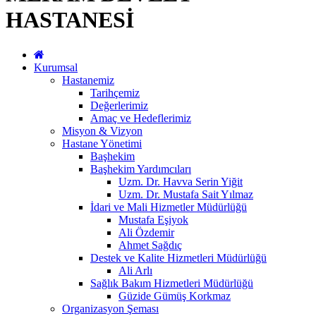
HASTANESİ
Kurumsal
Hastanemiz
Tarihçemiz
Değerlerimiz
Amaç ve Hedeflerimiz
Misyon & Vizyon
Hastane Yönetimi
Başhekim
Başhekim Yardımcıları
Uzm. Dr. Havva Serin Yiğit
Uzm. Dr. Mustafa Sait Yılmaz
İdari ve Mali Hizmetler Müdürlüğü
Mustafa Eşiyok
Ali Özdemir
Ahmet Sağdıç
Destek ve Kalite Hizmetleri Müdürlüğü
Ali Arlı
Sağlık Bakım Hizmetleri Müdürlüğü
Güzide Gümüş Korkmaz
Organizasyon Şeması