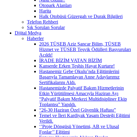
Otopark Alanları
Harita
Halk Otobüsü Güzergah ve Durak Bilgileri
Telefon Rehberi
Sık Sorulan Sorular
Dijital Medya
Haberler
2026 TÜSEB Aziz Sancar Bilim, TÜSEB
Hizmet ve TÜSEB Teşvik Ödülleri Başvuruları
Açıldı!
İRADE BİZİM VATAN BİZİM
Kanserde Erken Teşhis Hayat Kurtarır!
Hastanemiz Gebe Okulu’nda Eğitimlerini
Başarıyla Tamamlayan Anne Adaylarımız
Sertifikalarını Aldı.
Hastanemizde Palyatif Bakım Hizmetlerinin
Etkin Yürütülmesi Amacıyla Haziran Ayı
“Palyatif Bakım Merkezi Multidisipliner Ekip
Toplantısı” Yapıldı.
“26-30 Haziran Özel Güvenlik Haftası”
Temel ve İleri Kardiyak Yaşam Desteği Eğitimi
Verildi.
‘’Proje Döngüsü Yönetimi, AB ve Ulusal
Fonlar’’ Eğitimi