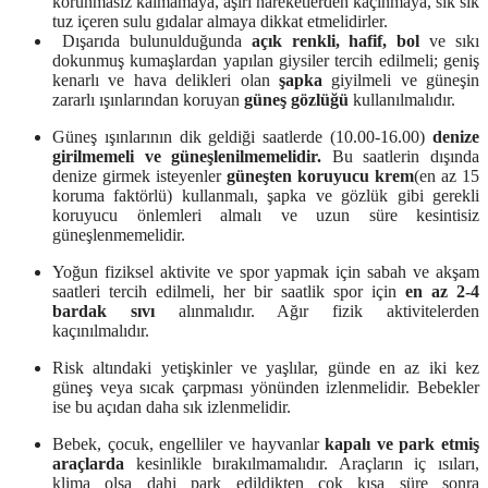
korunmasız kalmamaya, aşırı hareketlerden kaçınmaya, sık sık
tuz içeren sulu gıdalar almaya dikkat etmelidirler.
Dışarıda bulunulduğunda
açık renkli, hafif, bol
ve sıkı
dokunmuş kumaşlardan yapılan giysiler tercih edilmeli; geniş
kenarlı ve hava delikleri olan
şapka
giyilmeli ve güneşin
zararlı ışınlarından koruyan
güneş gözlüğü
kullanılmalıdır.
Güneş ışınlarının dik geldiği saatlerde (10.00-16.00)
denize
girilmemeli ve güneşlenilmemelidir.
Bu saatlerin dışında
denize girmek isteyenler
güneşten koruyucu krem
(en az 15
koruma faktörlü) kullanmalı, şapka ve gözlük gibi gerekli
koruyucu önlemleri almalı ve uzun süre kesintisiz
güneşlenmemelidir.
Yoğun fiziksel aktivite ve spor yapmak için sabah ve akşam
saatleri tercih edilmeli, her bir saatlik spor için
en az 2-4
bardak sıvı
alınmalıdır. Ağır fizik aktivitelerden
kaçınılmalıdır.
Risk altındaki yetişkinler ve yaşlılar, günde en az iki kez
güneş veya sıcak çarpması yönünden izlenmelidir. Bebekler
ise bu açıdan daha sık izlenmelidir.
Bebek, çocuk, engelliler ve hayvanlar
kapalı ve park etmiş
araçlarda
kesinlikle bırakılmamalıdır. Araçların iç ısıları,
klima olsa dahi park edildikten çok kısa süre sonra