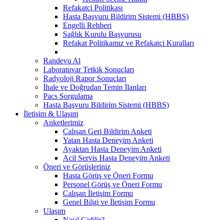
Refakatçi Politikası
Hasta Başvuru Bildirim Sistemi (HBBS)
Engelli Rehberi
Sağlık Kurulu Başvurusu
Refakat Politikamız ve Refakatçi Kuralları
Randevu Al
Laboratuvar Tetkik Sonuçları
Radyoloji Rapor Sonuçları
İhale ve Doğrudan Temin İlanları
Pacs Sorgulama
Hasta Başvuru Bildirim Sistemi (HBBS)
İletişim & Ulaşım
Anketlerimiz
Çalışan Geri Bildirim Anketi
Yatan Hasta Deneyim Anketi
Ayaktan Hasta Deneyim Anketi
Acil Servis Hasta Deneyim Anketi
Öneri ve Görüşleriniz
Hasta Görüş ve Öneri Formu
Personel Görüş ve Öneri Formu
Çalışan İletişim Formu
Genel Bilgi ve İletişim Formu
Ulaşım
Nasıl Gidilir?