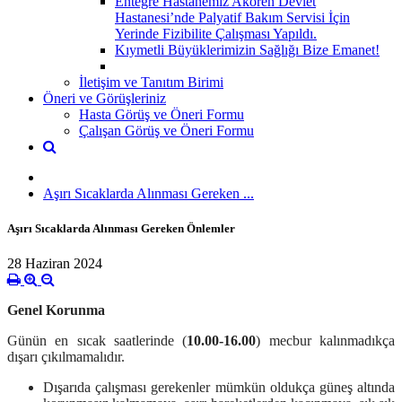
Entegre Hastanemiz Akören Devlet
Hastanesi’nde Palyatif Bakım Servisi İçin
Yerinde Fizibilite Çalışması Yapıldı.
Kıymetli Büyüklerimizin Sağlığı Bize Emanet!
İletişim ve Tanıtım Birimi
Öneri ve Görüşleriniz
Hasta Görüş ve Öneri Formu
Çalışan Görüş ve Öneri Formu
Aşırı Sıcaklarda Alınması Gereken ...
Aşırı Sıcaklarda Alınması Gereken Önlemler
28 Haziran 2024
Genel Korunma
Günün en sıcak saatlerinde (
10.00-16.00
) mecbur kalınmadıkça
dışarı çıkılmamalıdır.
Dışarıda çalışması gerekenler mümkün oldukça güneş altında