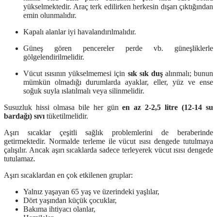
yükselmektedir. Araç terk edilirken herkesin dışarı çıktığından
emin olunmalıdır.
Kapalı alanlar iyi havalandırılmalıdır.
Güneş gören pencereler perde vb. güneşliklerle
gölgelendirilmelidir.
Vücut ısısının yükselmemesi için
sık sık duş
alınmalı; bunun
mümkün olmadığı durumlarda ayaklar, eller, yüz ve ense
soğuk suyla ıslatılmalı veya silinmelidir.
Susuzluk hissi olmasa bile her gün
en az 2-2,5 litre (12-14 su
bardağı) sıvı
tüketilmelidir.
Aşırı sıcaklar çeşitli sağlık problemlerini de beraberinde
getirmektedir. Normalde terleme ile vücut ısısı dengede tutulmaya
çalışılır. Ancak aşırı sıcaklarda sadece terleyerek vücut ısısı dengede
tutulamaz.
Aşırı sıcaklardan en çok etkilenen gruplar:
Yalnız yaşayan 65 yaş ve üzerindeki yaşlılar,
Dört yaşından küçük çocuklar,
Bakıma ihtiyacı olanlar,