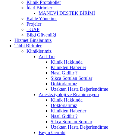
Klinik Protokoller
İdari Birimler
MANEVİ DESTEK BİRİMİ
Kalite Yönetimi
Projeler
TGAP
Bilgi Güvenliği
Hizmet Binalarımız
Tıbbi Birimler
Kliniklerimiz
Acil Tıp
Klinik Hakkında
Klinikten Haberler
Nasıl Gidilir ?
Sıkça Sorulan Sorular
Doktorlarımız
Uzaktan Hasta Değerlendirme
Anesteziyoloji ve Reanimasyon
Klinik Hakkında
Doktorlarımız
Klinikten Haberler
Nasıl Gidilir ?
Sıkça Sorulan Sorular
Uzaktan Hasta Değerlendirme
Beyin Cerrahi