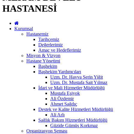
HASTANESİ
Kurumsal
Hastanemiz
Tarihçemiz
Değerlerimiz
Amaç ve Hedeflerimiz
Misyon & Vizyon
Hastane Yönetimi
Başhekim
Başhekim Yardımcıları
Uzm. Dr. Havva Serin Yiğit
Uzm. Dr. Mustafa Sait Yılmaz
İdari ve Mali Hizmetler Müdürlüğü
Mustafa Eşiyok
Ali Özdemir
Ahmet Sağdıç
Destek ve Kalite Hizmetleri Müdürlüğü
Ali Arlı
Sağlık Bakım Hizmetleri Müdürlüğü
Güzide Gümüş Korkmaz
Organizasyon Şeması