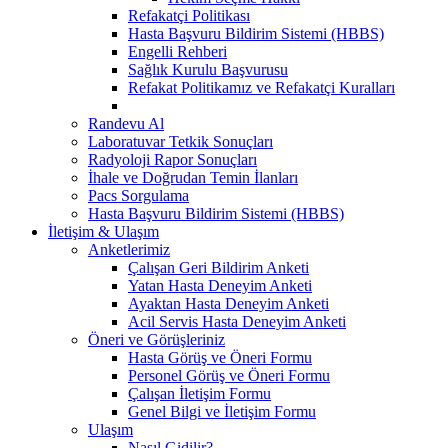
Refakatçi Politikası
Hasta Başvuru Bildirim Sistemi (HBBS)
Engelli Rehberi
Sağlık Kurulu Başvurusu
Refakat Politikamız ve Refakatçi Kuralları
Randevu Al
Laboratuvar Tetkik Sonuçları
Radyoloji Rapor Sonuçları
İhale ve Doğrudan Temin İlanları
Pacs Sorgulama
Hasta Başvuru Bildirim Sistemi (HBBS)
İletişim & Ulaşım
Anketlerimiz
Çalışan Geri Bildirim Anketi
Yatan Hasta Deneyim Anketi
Ayaktan Hasta Deneyim Anketi
Acil Servis Hasta Deneyim Anketi
Öneri ve Görüşleriniz
Hasta Görüş ve Öneri Formu
Personel Görüş ve Öneri Formu
Çalışan İletişim Formu
Genel Bilgi ve İletişim Formu
Ulaşım
Nasıl Gidilir?