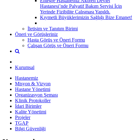
Entegre Hastanemiz Akören Devlet
Hastanesi’nde Palyatif Bakım Servisi İçin
Yerinde Fizibilite Çalışması Yapıldı.
Kıymetli Büyüklerimizin Sağlığı Bize Emanet!
İletişim ve Tanıtım Birimi
Öneri ve Görüşleriniz
Hasta Görüş ve Öneri Formu
Çalışan Görüş ve Öneri Formu
Kurumsal
Hastanemiz
Misyon & Vizyon
Hastane Yönetimi
Organizasyon Şeması
Klinik Protokoller
İdari Birimler
Kalite Yönetimi
Projeler
TGAP
Bilgi Güvenliği