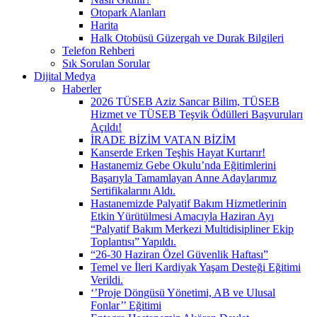
Otopark Alanları
Harita
Halk Otobüsü Güzergah ve Durak Bilgileri
Telefon Rehberi
Sık Sorulan Sorular
Dijital Medya
Haberler
2026 TÜSEB Aziz Sancar Bilim, TÜSEB
Hizmet ve TÜSEB Teşvik Ödülleri Başvuruları
Açıldı!
İRADE BİZİM VATAN BİZİM
Kanserde Erken Teşhis Hayat Kurtarır!
Hastanemiz Gebe Okulu’nda Eğitimlerini
Başarıyla Tamamlayan Anne Adaylarımız
Sertifikalarını Aldı.
Hastanemizde Palyatif Bakım Hizmetlerinin
Etkin Yürütülmesi Amacıyla Haziran Ayı
“Palyatif Bakım Merkezi Multidisipliner Ekip
Toplantısı” Yapıldı.
“26-30 Haziran Özel Güvenlik Haftası”
Temel ve İleri Kardiyak Yaşam Desteği Eğitimi
Verildi.
‘’Proje Döngüsü Yönetimi, AB ve Ulusal
Fonlar’’ Eğitimi