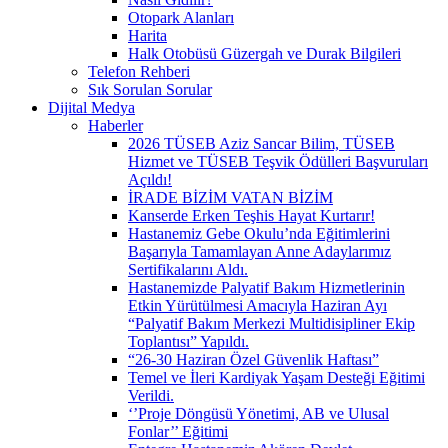
Otopark Alanları
Harita
Halk Otobüsü Güzergah ve Durak Bilgileri
Telefon Rehberi
Sık Sorulan Sorular
Dijital Medya
Haberler
2026 TÜSEB Aziz Sancar Bilim, TÜSEB
Hizmet ve TÜSEB Teşvik Ödülleri Başvuruları
Açıldı!
İRADE BİZİM VATAN BİZİM
Kanserde Erken Teşhis Hayat Kurtarır!
Hastanemiz Gebe Okulu’nda Eğitimlerini
Başarıyla Tamamlayan Anne Adaylarımız
Sertifikalarını Aldı.
Hastanemizde Palyatif Bakım Hizmetlerinin
Etkin Yürütülmesi Amacıyla Haziran Ayı
“Palyatif Bakım Merkezi Multidisipliner Ekip
Toplantısı” Yapıldı.
“26-30 Haziran Özel Güvenlik Haftası”
Temel ve İleri Kardiyak Yaşam Desteği Eğitimi
Verildi.
‘’Proje Döngüsü Yönetimi, AB ve Ulusal
Fonlar’’ Eğitimi