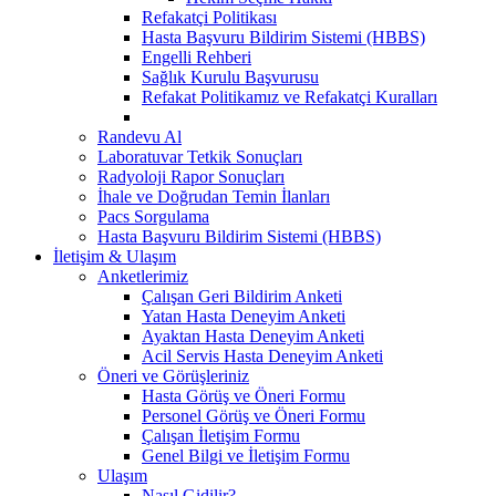
Refakatçi Politikası
Hasta Başvuru Bildirim Sistemi (HBBS)
Engelli Rehberi
Sağlık Kurulu Başvurusu
Refakat Politikamız ve Refakatçi Kuralları
Randevu Al
Laboratuvar Tetkik Sonuçları
Radyoloji Rapor Sonuçları
İhale ve Doğrudan Temin İlanları
Pacs Sorgulama
Hasta Başvuru Bildirim Sistemi (HBBS)
İletişim & Ulaşım
Anketlerimiz
Çalışan Geri Bildirim Anketi
Yatan Hasta Deneyim Anketi
Ayaktan Hasta Deneyim Anketi
Acil Servis Hasta Deneyim Anketi
Öneri ve Görüşleriniz
Hasta Görüş ve Öneri Formu
Personel Görüş ve Öneri Formu
Çalışan İletişim Formu
Genel Bilgi ve İletişim Formu
Ulaşım
Nasıl Gidilir?