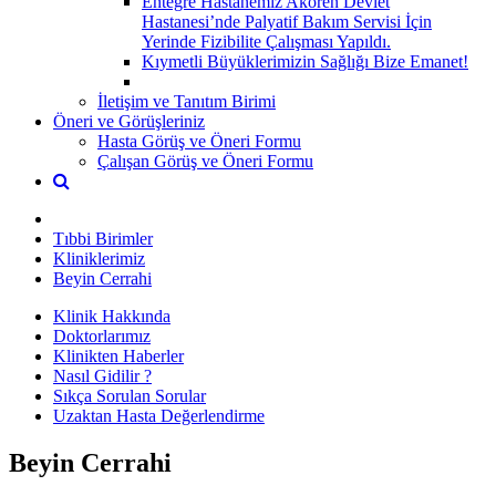
Entegre Hastanemiz Akören Devlet
Hastanesi’nde Palyatif Bakım Servisi İçin
Yerinde Fizibilite Çalışması Yapıldı.
Kıymetli Büyüklerimizin Sağlığı Bize Emanet!
İletişim ve Tanıtım Birimi
Öneri ve Görüşleriniz
Hasta Görüş ve Öneri Formu
Çalışan Görüş ve Öneri Formu
Tıbbi Birimler
Kliniklerimiz
Beyin Cerrahi
Klinik Hakkında
Doktorlarımız
Klinikten Haberler
Nasıl Gidilir ?
Sıkça Sorulan Sorular
Uzaktan Hasta Değerlendirme
Beyin Cerrahi