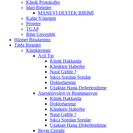
Klinik Protokoller
İdari Birimler
MANEVİ DESTEK BİRİMİ
Kalite Yönetimi
Projeler
TGAP
Bilgi Güvenliği
Hizmet Binalarımız
Tıbbi Birimler
Kliniklerimiz
Acil Tıp
Klinik Hakkında
Klinikten Haberler
Nasıl Gidilir ?
Sıkça Sorulan Sorular
Doktorlarımız
Uzaktan Hasta Değerlendirme
Anesteziyoloji ve Reanimasyon
Klinik Hakkında
Doktorlarımız
Klinikten Haberler
Nasıl Gidilir ?
Sıkça Sorulan Sorular
Uzaktan Hasta Değerlendirme
Beyin Cerrahi