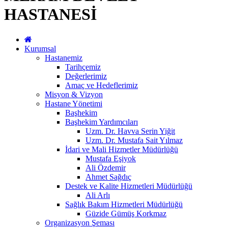
HASTANESİ
Kurumsal
Hastanemiz
Tarihçemiz
Değerlerimiz
Amaç ve Hedeflerimiz
Misyon & Vizyon
Hastane Yönetimi
Başhekim
Başhekim Yardımcıları
Uzm. Dr. Havva Serin Yiğit
Uzm. Dr. Mustafa Sait Yılmaz
İdari ve Mali Hizmetler Müdürlüğü
Mustafa Eşiyok
Ali Özdemir
Ahmet Sağdıç
Destek ve Kalite Hizmetleri Müdürlüğü
Ali Arlı
Sağlık Bakım Hizmetleri Müdürlüğü
Güzide Gümüş Korkmaz
Organizasyon Şeması