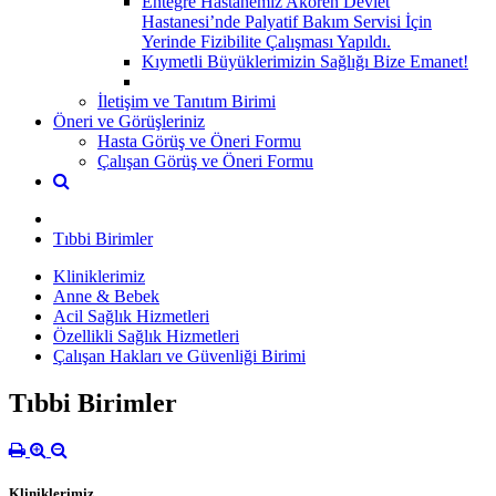
Entegre Hastanemiz Akören Devlet
Hastanesi’nde Palyatif Bakım Servisi İçin
Yerinde Fizibilite Çalışması Yapıldı.
Kıymetli Büyüklerimizin Sağlığı Bize Emanet!
İletişim ve Tanıtım Birimi
Öneri ve Görüşleriniz
Hasta Görüş ve Öneri Formu
Çalışan Görüş ve Öneri Formu
Tıbbi Birimler
Kliniklerimiz
Anne & Bebek
Acil Sağlık Hizmetleri
Özellikli Sağlık Hizmetleri
Çalışan Hakları ve Güvenliği Birimi
Tıbbi Birimler
Kliniklerimiz