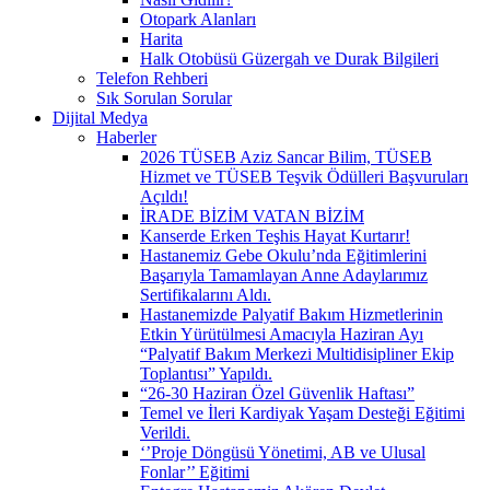
Otopark Alanları
Harita
Halk Otobüsü Güzergah ve Durak Bilgileri
Telefon Rehberi
Sık Sorulan Sorular
Dijital Medya
Haberler
2026 TÜSEB Aziz Sancar Bilim, TÜSEB
Hizmet ve TÜSEB Teşvik Ödülleri Başvuruları
Açıldı!
İRADE BİZİM VATAN BİZİM
Kanserde Erken Teşhis Hayat Kurtarır!
Hastanemiz Gebe Okulu’nda Eğitimlerini
Başarıyla Tamamlayan Anne Adaylarımız
Sertifikalarını Aldı.
Hastanemizde Palyatif Bakım Hizmetlerinin
Etkin Yürütülmesi Amacıyla Haziran Ayı
“Palyatif Bakım Merkezi Multidisipliner Ekip
Toplantısı” Yapıldı.
“26-30 Haziran Özel Güvenlik Haftası”
Temel ve İleri Kardiyak Yaşam Desteği Eğitimi
Verildi.
‘’Proje Döngüsü Yönetimi, AB ve Ulusal
Fonlar’’ Eğitimi