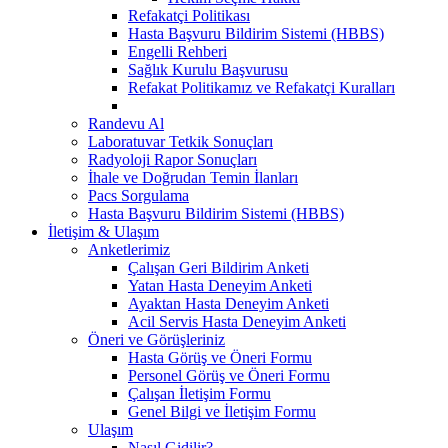
Refakatçi Politikası
Hasta Başvuru Bildirim Sistemi (HBBS)
Engelli Rehberi
Sağlık Kurulu Başvurusu
Refakat Politikamız ve Refakatçi Kuralları
Randevu Al
Laboratuvar Tetkik Sonuçları
Radyoloji Rapor Sonuçları
İhale ve Doğrudan Temin İlanları
Pacs Sorgulama
Hasta Başvuru Bildirim Sistemi (HBBS)
İletişim & Ulaşım
Anketlerimiz
Çalışan Geri Bildirim Anketi
Yatan Hasta Deneyim Anketi
Ayaktan Hasta Deneyim Anketi
Acil Servis Hasta Deneyim Anketi
Öneri ve Görüşleriniz
Hasta Görüş ve Öneri Formu
Personel Görüş ve Öneri Formu
Çalışan İletişim Formu
Genel Bilgi ve İletişim Formu
Ulaşım
Nasıl Gidilir?