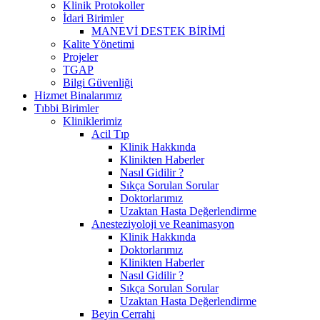
Klinik Protokoller
İdari Birimler
MANEVİ DESTEK BİRİMİ
Kalite Yönetimi
Projeler
TGAP
Bilgi Güvenliği
Hizmet Binalarımız
Tıbbi Birimler
Kliniklerimiz
Acil Tıp
Klinik Hakkında
Klinikten Haberler
Nasıl Gidilir ?
Sıkça Sorulan Sorular
Doktorlarımız
Uzaktan Hasta Değerlendirme
Anesteziyoloji ve Reanimasyon
Klinik Hakkında
Doktorlarımız
Klinikten Haberler
Nasıl Gidilir ?
Sıkça Sorulan Sorular
Uzaktan Hasta Değerlendirme
Beyin Cerrahi