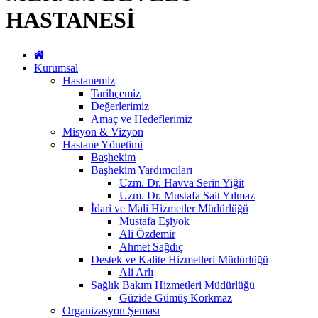
HASTANESİ
Kurumsal
Hastanemiz
Tarihçemiz
Değerlerimiz
Amaç ve Hedeflerimiz
Misyon & Vizyon
Hastane Yönetimi
Başhekim
Başhekim Yardımcıları
Uzm. Dr. Havva Serin Yiğit
Uzm. Dr. Mustafa Sait Yılmaz
İdari ve Mali Hizmetler Müdürlüğü
Mustafa Eşiyok
Ali Özdemir
Ahmet Sağdıç
Destek ve Kalite Hizmetleri Müdürlüğü
Ali Arlı
Sağlık Bakım Hizmetleri Müdürlüğü
Güzide Gümüş Korkmaz
Organizasyon Şeması