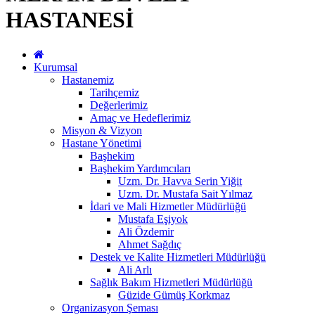
HASTANESİ
Kurumsal
Hastanemiz
Tarihçemiz
Değerlerimiz
Amaç ve Hedeflerimiz
Misyon & Vizyon
Hastane Yönetimi
Başhekim
Başhekim Yardımcıları
Uzm. Dr. Havva Serin Yiğit
Uzm. Dr. Mustafa Sait Yılmaz
İdari ve Mali Hizmetler Müdürlüğü
Mustafa Eşiyok
Ali Özdemir
Ahmet Sağdıç
Destek ve Kalite Hizmetleri Müdürlüğü
Ali Arlı
Sağlık Bakım Hizmetleri Müdürlüğü
Güzide Gümüş Korkmaz
Organizasyon Şeması