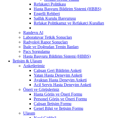
Refakatçi Politikası
Hasta Başvuru Bildirim Sistemi (HBBS)
Engelli Rehberi
Sağlık Kurulu Başvurusu
Refakat Politikamız ve Refakatçi Kuralları
Randevu Al
Laboratuvar Tetkik Sonuçları
Radyoloji Rapor Sonuçları
İhale ve Doğrudan Temin İlanları
Pacs Sorgulama
Hasta Başvuru Bildirim Sistemi (HBBS)
İletişim & Ulaşım
Anketlerimiz
Çalışan Geri Bildirim Anketi
Yatan Hasta Deneyim Anketi
Ayaktan Hasta Deneyim Anketi
Acil Servis Hasta Deneyim Anketi
Öneri ve Görüşleriniz
Hasta Görüş ve Öneri Formu
Personel Görüş ve Öneri Formu
Çalışan İletişim Formu
Genel Bilgi ve İletişim Formu
Ulaşım
Nasıl Gidilir?