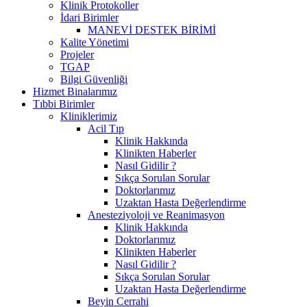
Klinik Protokoller
İdari Birimler
MANEVİ DESTEK BİRİMİ
Kalite Yönetimi
Projeler
TGAP
Bilgi Güvenliği
Hizmet Binalarımız
Tıbbi Birimler
Kliniklerimiz
Acil Tıp
Klinik Hakkında
Klinikten Haberler
Nasıl Gidilir ?
Sıkça Sorulan Sorular
Doktorlarımız
Uzaktan Hasta Değerlendirme
Anesteziyoloji ve Reanimasyon
Klinik Hakkında
Doktorlarımız
Klinikten Haberler
Nasıl Gidilir ?
Sıkça Sorulan Sorular
Uzaktan Hasta Değerlendirme
Beyin Cerrahi