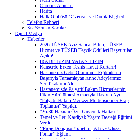
Otopark Alanları
Harita
Halk Otobüsü Güzergah ve Durak Bilgileri
Telefon Rehberi
Sık Sorulan Sorular
Dijital Medya
Haberler
2026 TÜSEB Aziz Sancar Bilim, TÜSEB
Hizmet ve TÜSEB Teşvik Ödülleri Başvuruları
Açıldı!
İRADE BİZİM VATAN BİZİM
Kanserde Erken Teşhis Hayat Kurtarır!
Hastanemiz Gebe Okulu’nda Eğitimlerini
Başarıyla Tamamlayan Anne Adaylarımız
Sertifikalarını Aldı.
Hastanemizde Palyatif Bakım Hizmetlerinin
Etkin Yürütülmesi Amacıyla Haziran Ayı
“Palyatif Bakım Merkezi Multidisipliner Ekip
Toplantısı” Yapıldı.
“26-30 Haziran Özel Güvenlik Haftası”
Temel ve İleri Kardiyak Yaşam Desteği Eğitimi
Verildi.
‘’Proje Döngüsü Yönetimi, AB ve Ulusal
Fonlar’’ Eğitimi