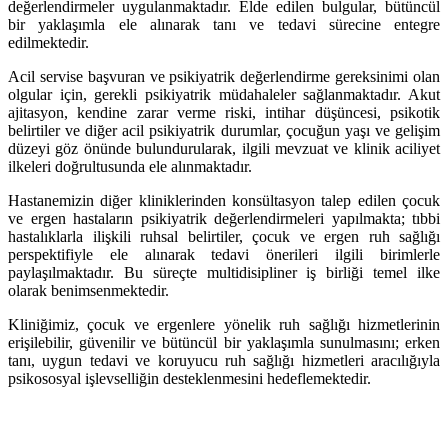
değerlendirmeler uygulanmaktadır. Elde edilen bulgular, bütüncül
bir yaklaşımla ele alınarak tanı ve tedavi sürecine entegre
edilmektedir.
Acil servise başvuran ve psikiyatrik değerlendirme gereksinimi olan
olgular için, gerekli psikiyatrik müdahaleler sağlanmaktadır. Akut
ajitasyon, kendine zarar verme riski, intihar düşüncesi, psikotik
belirtiler ve diğer acil psikiyatrik durumlar, çocuğun yaşı ve gelişim
düzeyi göz önünde bulundurularak, ilgili mevzuat ve klinik aciliyet
ilkeleri doğrultusunda ele alınmaktadır.
Hastanemizin diğer kliniklerinden konsültasyon talep edilen çocuk
ve ergen hastaların psikiyatrik değerlendirmeleri yapılmakta; tıbbi
hastalıklarla ilişkili ruhsal belirtiler, çocuk ve ergen ruh sağlığı
perspektifiyle ele alınarak tedavi önerileri ilgili birimlerle
paylaşılmaktadır. Bu süreçte multidisipliner iş birliği temel ilke
olarak benimsenmektedir.
Kliniğimiz, çocuk ve ergenlere yönelik ruh sağlığı hizmetlerinin
erişilebilir, güvenilir ve bütüncül bir yaklaşımla sunulmasını; erken
tanı, uygun tedavi ve koruyucu ruh sağlığı hizmetleri aracılığıyla
psikososyal işlevselliğin desteklenmesini hedeflemektedir.