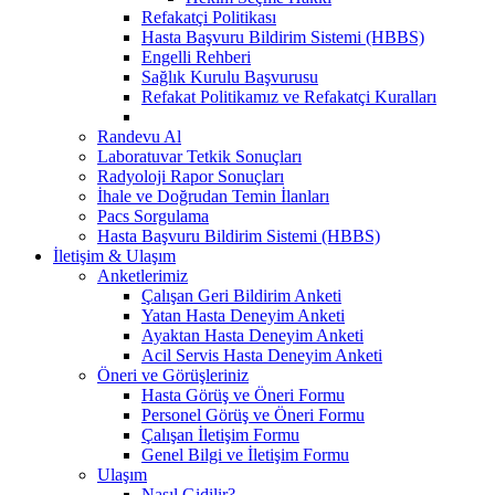
Refakatçi Politikası
Hasta Başvuru Bildirim Sistemi (HBBS)
Engelli Rehberi
Sağlık Kurulu Başvurusu
Refakat Politikamız ve Refakatçi Kuralları
Randevu Al
Laboratuvar Tetkik Sonuçları
Radyoloji Rapor Sonuçları
İhale ve Doğrudan Temin İlanları
Pacs Sorgulama
Hasta Başvuru Bildirim Sistemi (HBBS)
İletişim & Ulaşım
Anketlerimiz
Çalışan Geri Bildirim Anketi
Yatan Hasta Deneyim Anketi
Ayaktan Hasta Deneyim Anketi
Acil Servis Hasta Deneyim Anketi
Öneri ve Görüşleriniz
Hasta Görüş ve Öneri Formu
Personel Görüş ve Öneri Formu
Çalışan İletişim Formu
Genel Bilgi ve İletişim Formu
Ulaşım
Nasıl Gidilir?