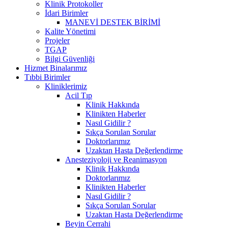
Klinik Protokoller
İdari Birimler
MANEVİ DESTEK BİRİMİ
Kalite Yönetimi
Projeler
TGAP
Bilgi Güvenliği
Hizmet Binalarımız
Tıbbi Birimler
Kliniklerimiz
Acil Tıp
Klinik Hakkında
Klinikten Haberler
Nasıl Gidilir ?
Sıkça Sorulan Sorular
Doktorlarımız
Uzaktan Hasta Değerlendirme
Anesteziyoloji ve Reanimasyon
Klinik Hakkında
Doktorlarımız
Klinikten Haberler
Nasıl Gidilir ?
Sıkça Sorulan Sorular
Uzaktan Hasta Değerlendirme
Beyin Cerrahi