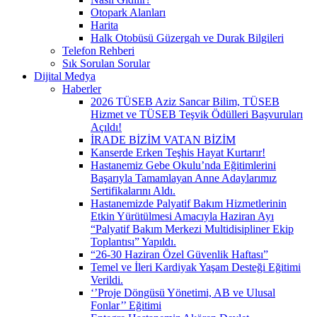
Otopark Alanları
Harita
Halk Otobüsü Güzergah ve Durak Bilgileri
Telefon Rehberi
Sık Sorulan Sorular
Dijital Medya
Haberler
2026 TÜSEB Aziz Sancar Bilim, TÜSEB
Hizmet ve TÜSEB Teşvik Ödülleri Başvuruları
Açıldı!
İRADE BİZİM VATAN BİZİM
Kanserde Erken Teşhis Hayat Kurtarır!
Hastanemiz Gebe Okulu’nda Eğitimlerini
Başarıyla Tamamlayan Anne Adaylarımız
Sertifikalarını Aldı.
Hastanemizde Palyatif Bakım Hizmetlerinin
Etkin Yürütülmesi Amacıyla Haziran Ayı
“Palyatif Bakım Merkezi Multidisipliner Ekip
Toplantısı” Yapıldı.
“26-30 Haziran Özel Güvenlik Haftası”
Temel ve İleri Kardiyak Yaşam Desteği Eğitimi
Verildi.
‘’Proje Döngüsü Yönetimi, AB ve Ulusal
Fonlar’’ Eğitimi