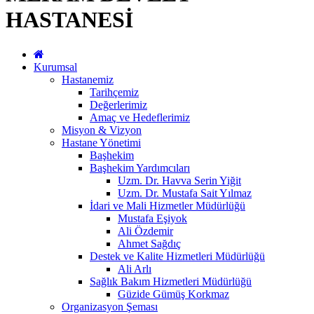
HASTANESİ
Kurumsal
Hastanemiz
Tarihçemiz
Değerlerimiz
Amaç ve Hedeflerimiz
Misyon & Vizyon
Hastane Yönetimi
Başhekim
Başhekim Yardımcıları
Uzm. Dr. Havva Serin Yiğit
Uzm. Dr. Mustafa Sait Yılmaz
İdari ve Mali Hizmetler Müdürlüğü
Mustafa Eşiyok
Ali Özdemir
Ahmet Sağdıç
Destek ve Kalite Hizmetleri Müdürlüğü
Ali Arlı
Sağlık Bakım Hizmetleri Müdürlüğü
Güzide Gümüş Korkmaz
Organizasyon Şeması