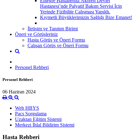
Entegre Hastanemiz Akören Devlet
Hastanesi’nde Palyatif Bakım Servisi İçin
Yerinde Fizibilite Çalışması Yapıldı.
Kıymetli Büyüklerimizin Sağlığı Bize Emanet!
İletişim ve Tanıtım Birimi
Öneri ve Görüşleriniz
Hasta Görüş ve Öneri Formu
Çalışan Görüş ve Öneri Formu
Personel Rehberi
Personel Rehberi
06 Haziran 2024
Web HBYS
Pacs Sorgulama
Uzaktan Eğitim Sistemi
Merkezi İhlal Bildirim Sistemi
Hasta Rehberi